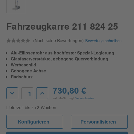
Fahrzeugkarre 211 824 25
(Noch keine Bewertungen)
Bewertung schreiben
Alu-Ellipsenrohr aus hochfester Spezial-Legierung
Glasfaserverstärkte, gebogene Querverbindung
Werbeschild
Gebogene Achse
Radschutz
Aktueller
730,80 €
Menge
Menge
Lagerbestand:
von
von
inkl. MwSt., zzgl.
Versandkosten
Fahrzeugkarre
Fahrzeugkarre
211
211
Lieferzeit bis zu 3 Wochen
824
824
25
25
verringern
erhöhen
Konfigurieren
Personalisieren