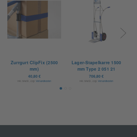
Zurrgurt ClipFix (2500
Lager-Stapelkarre 1500
L
mm)
mm Type 2 051 21
40,80 €
706,80 €
inkl. MwSt., zzgl.
Versandkosten
inkl. MwSt., zzgl.
Versandkosten