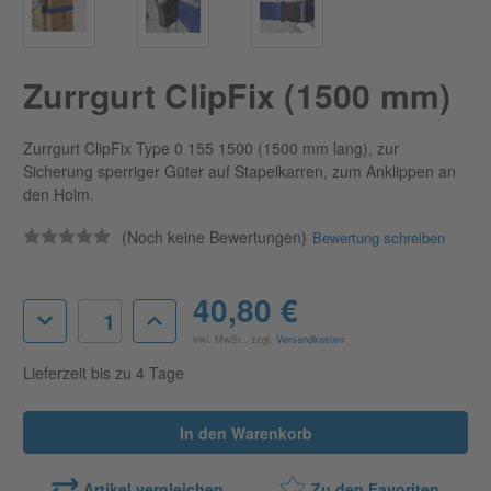
Zurrgurt ClipFix (1500 mm)
Zurrgurt ClipFix Type 0 155 1500 (1500 mm lang), zur
Sicherung sperriger Güter auf Stapelkarren, zum Anklippen an
den Holm.
(Noch keine Bewertungen)
Bewertung schreiben
Aktueller
40,80 €
Menge
Menge
Lagerbestand:
von
von
inkl. MwSt., zzgl.
Versandkosten
Zurrgurt
Zurrgurt
ClipFix
ClipFix
Lieferzeit bis zu 4 Tage
(1500
(1500
mm)
mm)
verringern
erhöhen
Artikel vergleichen
Zu den Favoriten