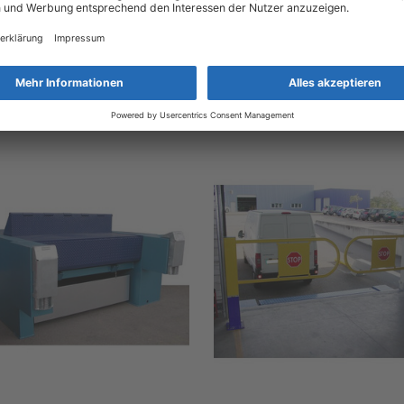
BUMO1151
Anfahrpuffer, starr, 1 Paar, 
1.428,00 €
1.092,00 €
inkl. MwSt., zzgl.
Versandkosten
inkl. MwSt., zzgl.
Versandkosten
Produkt-Anfrage