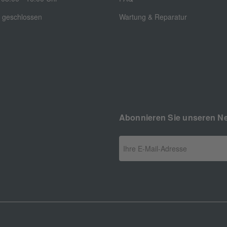
: geschlossen
Wartung & Reparatur
Abonnieren Sie unseren Ne
E
-
M
a
i
l
-
A
d