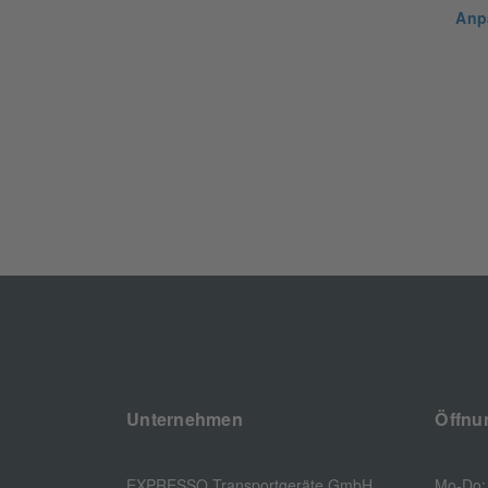
Anp
Unternehmen
Öffnu
EXPRESSO Transportgeräte GmbH
Mo-Do: 