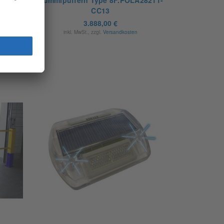
BULA21
CC13
3.888,00 €
inkl. MwSt., zzgl.
Versandkosten