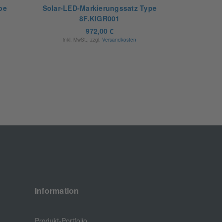
pe
Solar-LED-Markierungssatz Type
8F.KIGR001
972,00 €
inkl. MwSt., zzgl.
Versandkosten
Information
Produkt-Portfolio