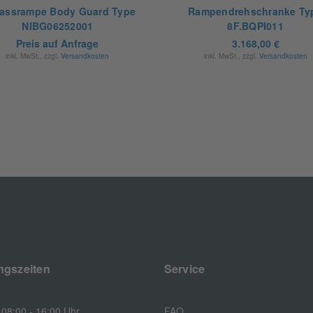
assrampe Body Guard Type
Rampendrehschranke Ty
NIBG06252001
8F.BQPI011
Preis auf Anfrage
3.168,00 €
inkl. MwSt., zzgl.
Versandkosten
inkl. MwSt., zzgl.
Versandkosten
ngszeiten
Service
08:00 - 16:00 Uhr
FAQ