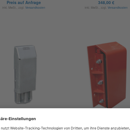
Preis auf Anfrage
348,00 €
inkl. MwSt., zzgl.
Versandkosten
inkl. MwSt., zzgl.
Versandkosten
hrpuffer, beweglich, 1 Paar,