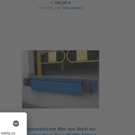
1.188,00 €
inkl. MwSt., zzgl.
Versandkosten
Anpassbrücke Mini aus Stahl mit
Gummipuffern Type 8F.POLA28211-