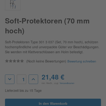
Soft-Protektoren (70 mm
hoch)
Soft-Protektoren Type 301 3 037 (Set, 70 mm hoch), schützen
hochempfindliche und unverpackte Güter vor Beschädigungen.
Sie werden mit Klettverschlüssen am Holm befestigt.
(Noch keine Bewertungen)
Bewertung schreiben
Aktueller
21,48 €
Menge
Menge
Lagerbestand:
von
von
inkl. MwSt., zzgl.
Versandkosten
Soft-
Soft-
Protektoren
Protektoren
Lieferzeit bis zu 15 Tage
(70
(70
mm
mm
hoch)
hoch)
verringern
erhöhen