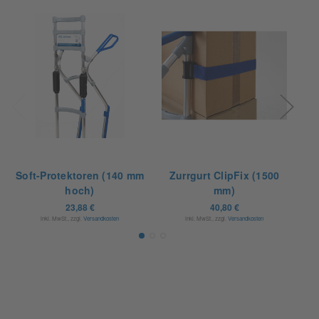
Soft-Protektoren (140 mm
Zurrgurt ClipFix (1500
Z
hoch)
mm)
23,88 €
40,80 €
inkl. MwSt., zzgl.
Versandkosten
inkl. MwSt., zzgl.
Versandkosten