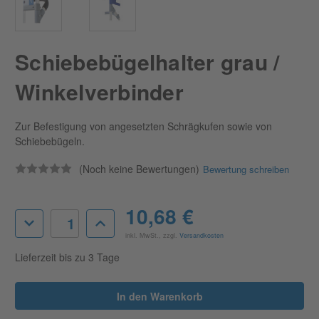
Schiebebügelhalter grau /
Winkelverbinder
Zur Befestigung von angesetzten Schrägkufen sowie von
Schiebebügeln.
(Noch keine Bewertungen)
Bewertung schreiben
Aktueller
10,68 €
Menge
Menge
Lagerbestand:
von
von
inkl. MwSt., zzgl.
Versandkosten
Schiebebügelhalter
Schiebebügelhalter
grau
grau
Lieferzeit bis zu 3 Tage
/
/
Winkelverbinder
Winkelverbinder
verringern
erhöhen