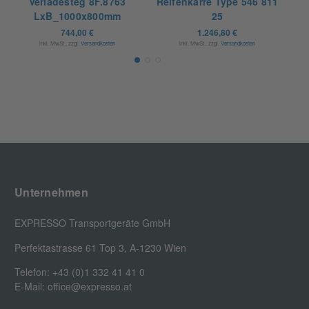
Verladesteg 8F.8763
Reifenkarre Type 546 811
Re
LxB_1000x800mm
25
744,00 €
1.246,80 €
inkl. MwSt., zzgl.
Versandkosten
inkl. MwSt., zzgl.
Versandkosten
Unternehmen
EXPRESSO Transportgeräte GmbH
Perfektastrasse 61 Top 3, A-1230 Wien
Telefon: +43 (0)1 332 41 41 0
E-Mail: office@expresso.at