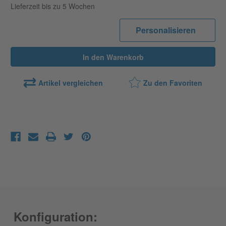
Lieferzeit bis zu 5 Wochen
546
546
811
811
25
25
mit
mit
Personalisieren
Ankipphilfe
Ankipphilfe
verringern
erhöhen
Artikel vergleichen
Zu den Favoriten
Konfiguration: