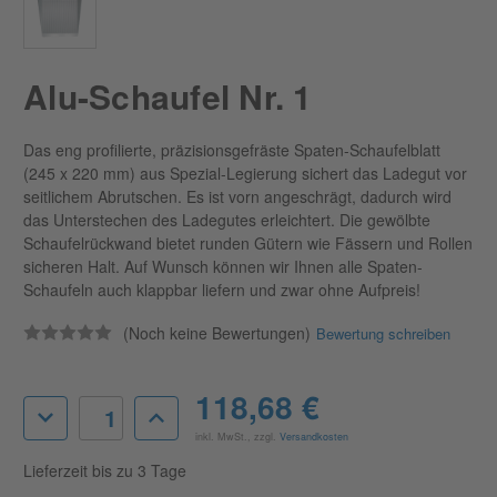
Alu-Schaufel Nr. 1
Das eng profilierte, präzisionsgefräste Spaten-Schaufelblatt
(245 x 220 mm) aus Spezial-Legierung sichert das Ladegut vor
seitlichem Abrutschen. Es ist vorn angeschrägt, dadurch wird
das Unterstechen des Ladegutes erleichtert. Die gewölbte
Schaufelrückwand bietet runden Gütern wie Fässern und Rollen
sicheren Halt. Auf Wunsch können wir Ihnen alle Spaten-
Schaufeln auch klappbar liefern und zwar ohne Aufpreis!
(Noch keine Bewertungen)
Bewertung schreiben
Aktueller
118,68 €
Menge
Menge
Lagerbestand:
von
von
inkl. MwSt., zzgl.
Versandkosten
Alu-
Alu-
Schaufel
Schaufel
Lieferzeit bis zu 3 Tage
Nr.
Nr.
1
1